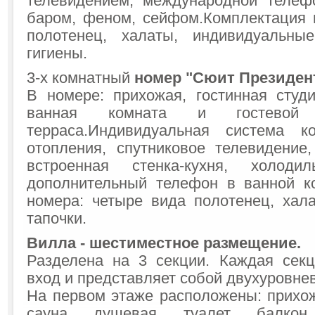
телевидением, международной телеф
баром, феном, сейфом.Комплектация 
полотенец, халаты, индивидуальные
гигиены.
3-х комнатный
номер "Сюит Президен
В номере: прихожая, гостинная студи
ванная комната и гостевой 
терраса.Индивидуальная система к
отопления, спутниковое телевидение,
встроенная стенка-кухня, холоди
дополнительный телефон в ванной к
номера: четыре вида полотенец, хал
тапочки.
Вилла - шестиместное размещение
.
Разделена на 3 секции. Каждая сек
вход и представляет собой двухуровне
На первом этаже расположены: прихожа
сауна , душевая , туалет , балкон