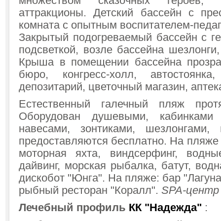
множеством сказочных героев, 
аттракционы. Детский бассейн с пре
комната с опытным воспитателем-педа
Закрытый подогреваемый бассейн с ге
подсветкой, возле бассейна шезлонги,
Крыша в помещении бассейна прозра
бюро, конгресс-холл, автостоянка
депозитарий, цветочный магазин, аптек
Естественный галечный пляж прот
Оборудован душевыми, кабинками 
навесами, зонтиками, шезлонгами,
предоставляются бесплатно. На пляже
моторная яхта, виндсерфинг, водны
дайвинг, морская рыбалка, батут, водн
дискобот "Юнга". На пляже: бар "Лагуна"
рыбный ресторан "Коралл".
SPA-центр
Лечебный профиль
КК "Надежда"
: