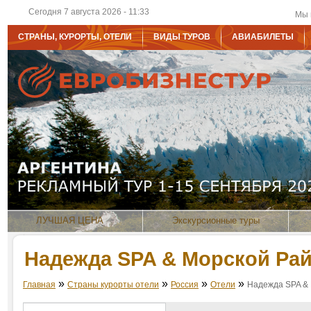
Сегодня 7 августа 2026 - 11:33
Мы 
СТРАНЫ, КУРОРТЫ, ОТЕЛИ
ВИДЫ ТУРОВ
АВИАБИЛЕТЫ
ЛУЧШАЯ ЦЕНА
Экскурсионные туры
Надежда SPA & Морской Рай
»
»
»
»
Главная
Страны курорты отели
Россия
Отели
Надежда SPA &