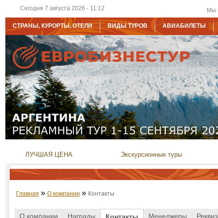
Сегодня 7 августа 2026 - 11:12
Мы 
СТРАНЫ, КУРОРТЫ, ОТЕЛИ
ВИДЫ ТУРОВ
АВИАБИЛЕТЫ
ЛУЧШАЯ ЦЕНА
Экскурсионные туры
»
»
Главная
О компании
Контакты
О компании
Награды
Менеджеры
Рекви
Контакты