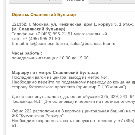
Офис м. Славянский Бульвар
121352, г. Москва, ул. Нежинская, дом 1, корпус 3, 1 этаж
(м. Славянский бульвар)
Телефоны:
+7 (495) 995-21-51
многоканальный
т./ф.:
+7 (495) 995-21-50
E-mail:
info@business-tour.ru
,
sales@business-tour.ru
Часы работы:
понедельник-пятница с 10.00 до 19.00
Маршрут от метро
Славянский Бульвар
:
Последний вагон из центра, выход из метро №4.
Необходимо перейти по подземному переходу до конца на д
сторону Кутузовского проспекта (ориентир ТЦ "Океания").
Далее повернуть налево, далее автобусами 325, 329, 341, 641
"Больница №1" (3-я остановка) и перейти на противоположну
Офис 222 расположен в 3 корпусе (центральная башня) на 
ЖК "Кутузовская Ривьера".
Необходимо заранее заказать пропуск по телефону
+7 (495)
51
.