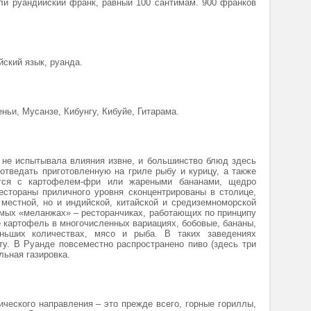
и руандийский франк, равный 100 сантимам. 900 франков
ский язык, руанда.
ньи, Мусанзе, Кибунгу, Кибуйе, Гитарама.
 не испытывала влияния извне, и большинство блюд здесь
отведать приготовленную на гриле рыбу и курицу, а также
тся с картофелем-фри или жареными бананами, щедро
стораны приличного уровня сконцентрированы в столице,
местной, но и индийской, китайской и средиземноморской
емых «меланжах» – ресторанчиках, работающих по принципу
е картофель в многочисленных вариациях, бобовые, бананы,
ньших количествах, мясо и рыба. В таких заведениях
у. В Руанде повсеместно распространено пиво (здесь три
льная газировка.
ического направления – это прежде всего, горные гориллы,