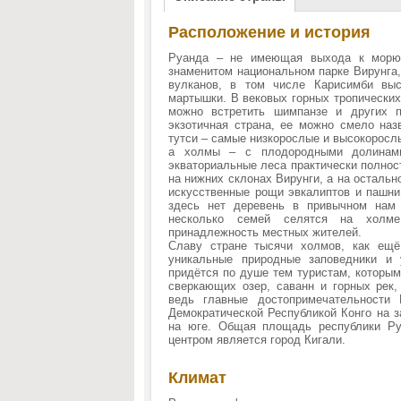
Расположение и история
Руанда – не имеющая выхода к морю
знаменитом национальном парке Вирунга,
вулканов, в том числе Карисимби выс
мартышки. В вековых горных тропических
можно встретить шимпанзе и других п
экзотичная страна, ее можно смело наз
тутси – самые низкорослые и высокоросл
а холмы – с плодородными долинами
экваториальные леса практически полнос
на нижних склонах Вирунги, а на осталь
искусственные рощи эвкалиптов и пашни.
здесь нет деревень в привычном нам 
несколько семей селятся на холме,
принадлежность местных жителей.
Славу стране тысячи холмов, как ещё
уникальные природные заповедники и 
придётся по душе тем туристам, которым
сверкающих озер, саванн и горных рек,
ведь главные достопримечательности
Демократической Республикой Конго на з
на юге. Общая площадь республики Ру
центром является город Кигали.
Климат