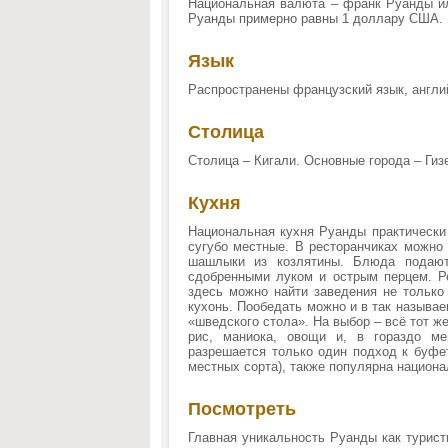
Национальная валюта – франк Руанды ил
Руанды примерно равны 1 доллару США.
Язык
Распространены французский язык, англий
Столица
Столица – Кигали. Основные города – Гизе
Кухня
Национальная кухня Руанды практически
сугубо местные. В ресторанчиках можно 
шашлыки из козлятины. Блюда подаю
сдобренными луком и острым перцем. Ре
здесь можно найти заведения не только 
кухонь. Пообедать можно и в так называ
«шведского стола». На выбор – всё тот ж
рис, маниока, овощи и, в гораздо ме
разрешается только один подход к буфет
местных сорта), также популярна национа
Посмотреть
Главная уникальность Руанды как турист