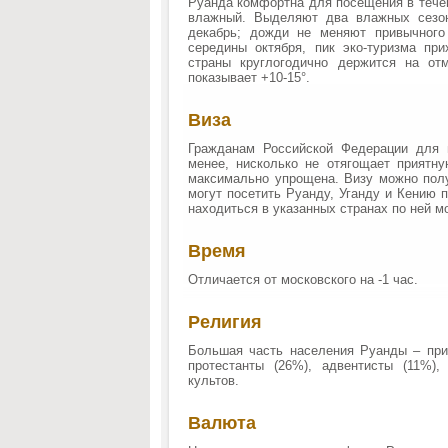
Руанда комфортна для посещения в течен
влажный. Выделяют два влажных сезон
декабрь; дожди не меняют привычного
середины октября, пик эко-туризма при
страны круглогодично держится на от
показывает +10-15°.
Виза
Гражданам Российской Федерации для 
менее, нисколько не отягощает приятну
максимально упрощена. Визу можно полу
могут посетить Руанду, Уганду и Кению 
находиться в указанных странах по ней м
Время
Отличается от московского на -1 час.
Религия
Большая часть населения Руанды – при
протестанты (26%), адвентисты (11%)
культов.
Валюта