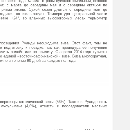
ие всего года. Климат страны субэкваториальный, сезонно
а: с марта до середины мая и с середины октября по
 ритма жизни. Сухой сезон длится с середины мая до
ходится на июль-август. Температура центральной части
метке +24°, во влажных высокогорных лесах термометр
посещения Руанды необходима виза. Этот факт, тем не
ю подготовку к поездке, так как процедура её получения
чить онлайн или по прилету. С апреля 2014 года туристы
по единой «восточноафриканской» визе. Виза многократная,
ожно в течение 90 дней за каждые полгода.
верженцы католической веры (56%). Также в Руанде есть
, мусульмане (4,6%), атеисты и последователи местных