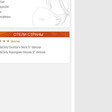
тьи
курсии
а
нсферы
ОТЕЛИ СТРАНЫ
Only Gorilla’s Nest 5* deluxe
&Only Nyungwe House 5* deluxe