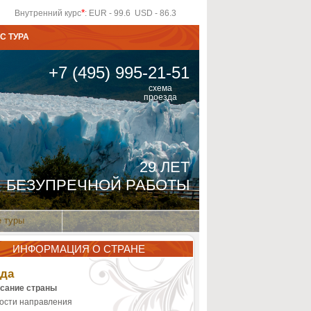
*
Внутренний курс
: EUR - 99.6 USD - 86.3
С ТУРА
+7 (495) 995-21-51
схема
проезда
29 ЛЕТ
БЕЗУПРЕЧНОЙ РАБОТЫ
 туры
ИНФОРМАЦИЯ О СТРАНЕ
нда
сание страны
ости направления