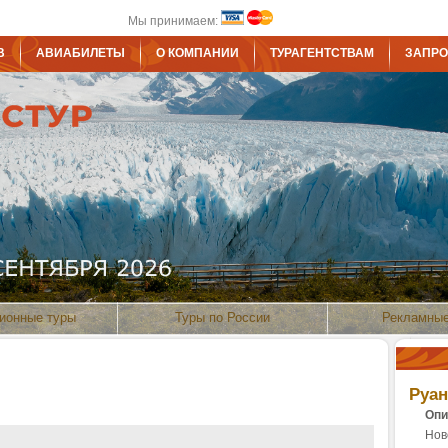
Мы принимаем:
В
АВИАБИЛЕТЫ
О КОМПАНИИ
ТУРАГЕНТСТВАМ
ЗАПРО
ионные туры
Туры по России
Рекламные
Руа
Опи
Нов