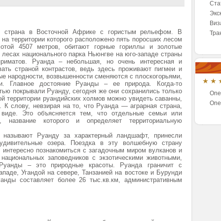
Ста
Экс
Виз
 страна в Восточной Африке с гористым рельефом. В
Тра
 на территории которого расположено пять поросших лесом
отой 4507 метров, обитают горные гориллы и золотые
 лесах национального парка Ньюнгве на юго-западе страны
риматов. Руанда – небольшая, но очень интересная и
вать страной контрастов, ведь здесь проживают пигмеи и
ые народности, возвышенности сменяются с плоскогорьями,
. Главное достояние Руанды – ее природа. Когда-то
тью покрывали Руанду, сегодня же они сохранились только
One&
ной территории руандийских холмов можно увидеть саванны,
One
 К слову, невзирая на то, что Руанда — аграрная страна,
виде. Это объясняется тем, что отдельные семьи или
 название которого и определяет территориальную
 называют Руанду за характерный ландшафт, принесли
удивительные озера. Поездка в эту волшебную страну
 интересно познакомиться с загадочным миром вулканов и
 национальных заповедников с экзотическими животными,
 Руанды – это природные красоты. Руанда граничит с
ападе, Угандой на севере, Танзанией на востоке и Бурунди
анды составляет более 26 тыс.кв.км, административным