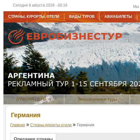
Сегодня 8 августа 2026 - 00:16
Мы 
СТРАНЫ, КУРОРТЫ, ОТЕЛИ
ВИДЫ ТУРОВ
АВИАБИЛЕТЫ
ЛУЧШАЯ ЦЕНА
Экскурсионные туры
Германия
»
»
Главная
Страны курорты отели
Германия
Описание страны