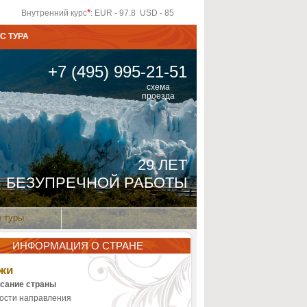
*
Внутренний курс
: EUR - 97.8 USD - 85
С ТУРА
+7 (495) 995-21-51
схема
проезда
29 ЛЕТ
БЕЗУПРЕЧНОЙ РАБОТЫ
 туры
ИНФОРМАЦИЯ О СТРАНЕ
жи
сание страны
ости направления