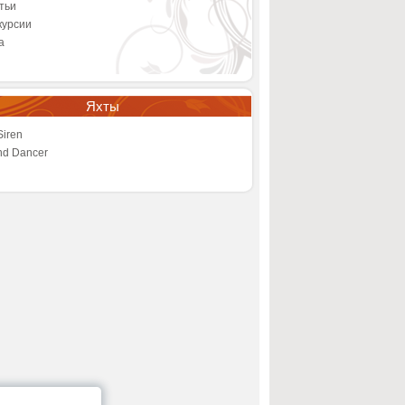
тьи
курсии
а
Яхты
 Siren
and Dancer