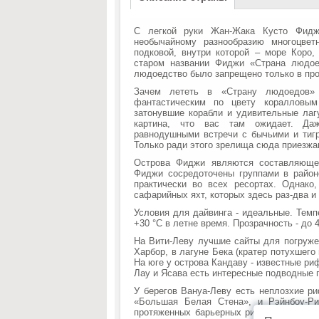
С легкой руки Жан-Жака Кусто Фидж
необычайному разнообразию многоцвет
подковой, внутри которой – море Коро
старом названии Фиджи «Страна людое
людоедство было запрещено только в п
Зачем лететь в «Страну людоедов»
фантастическим по цвету коралловы
затонувшие корабли и удивительные лаг
картина, что вас там ожидает. Даж
равнодушными встречи с бычьими и тигр
Только ради этого зрелища сюда приезжа
Острова Фиджи являются составляюще
Фиджи сосредоточены группами в район
практически во всех ресортах. Однако
сафарийных яхт, которых здесь раз-два и
Условия для дайвинга - идеальные. Темп
+30 °C в летне время. Прозрачность - до 
На Вити-Леву лучшие сайты для погруже
Харбор, в лагуне Бека (кратер потухшего
На юге у острова Кандаву - известные ри
Лау и Ясава есть интересные подводные
У берегов Вануа-Леву есть неплозхие р
«Большая Белая Стена», и Рэйнбоу-Ри
протяженных барьерных рифа тянутся м