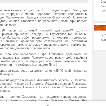
Ста
Экс
и называются «Коралловой столицей мира» благодаря
Виз
ных твердых и мягких кораллов. Острова расположены
, до Ледникового Периода которое было сушей. О втором
дов» сейчас стараются не упоминать, хотя официально
рошлом веке…
 28 часов со сложной часовой адаптацией? Если к
м рифам прибавить пещеры и глубоководные каньоны,
Fiji
уны, большую рыбу, вроде акул, то получится примерная
Isl
е опытных дайверов-путешественников не оставляют
овыми акулами, с которыми здесь организуют кормление.
ют тысячи дайверов со всего мира.
й Большого Барьерного Рифа. Основные дайв-сайты на
е подводных плато. Поэтому здесь развит дейли-дайвинг
, чтобы увидеть за один раз все самое интересное, без
 обчелся, не обойтись (см.раздел Яхты).
ература воды весь год держится от +25 °C (май-ноябрь) до
40 метров.
ний находятся в районе «Кораллового Берега» и Пасифик-
 вулкана), у берегов Ватулеле, Ясава и островов Маманука.
фы Астролябия, Намалата, Соло и Тавуки. У берегов Сава-и-
 пещеры.
ифы в проливе Сомосомо, где находится хорошо известная
ф, а также у островов Камеа, Лаукала и Матаги. Два
ежду Вити-Леву и Вануа-Леву. Затонувшие корабли нужно