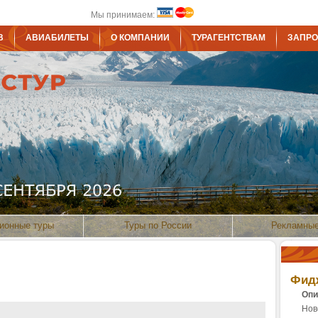
Мы принимаем:
В
АВИАБИЛЕТЫ
О КОМПАНИИ
ТУРАГЕНТСТВАМ
ЗАПРО
ионные туры
Туры по России
Рекламные
Фид
Опи
Нов