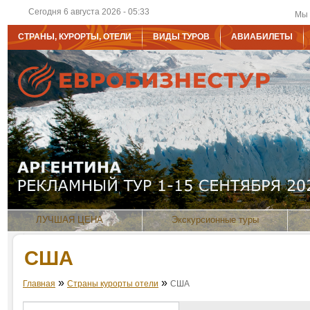
Сегодня 6 августа 2026 - 05:33
Мы 
СТРАНЫ, КУРОРТЫ, ОТЕЛИ
ВИДЫ ТУРОВ
АВИАБИЛЕТЫ
ЛУЧШАЯ ЦЕНА
Экскурсионные туры
США
»
»
Главная
Страны курорты отели
США