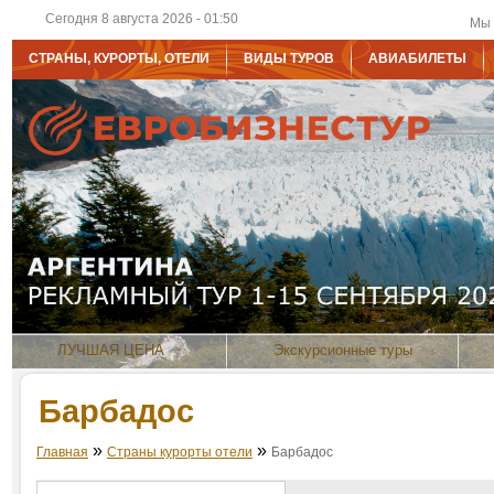
Сегодня 8 августа 2026 - 01:50
Мы 
СТРАНЫ, КУРОРТЫ, ОТЕЛИ
ВИДЫ ТУРОВ
АВИАБИЛЕТЫ
ЛУЧШАЯ ЦЕНА
Экскурсионные туры
Барбадос
»
»
Главная
Страны курорты отели
Барбадос