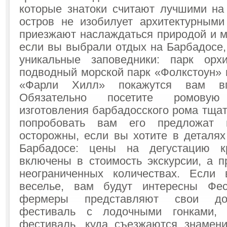
которые знатоки считают лучшими на
остров не изобилует архитектурным
приезжают наслаждаться природой и м
если вы выбрали отдых на Барбадосе,
уникальные заповедники: парк орх
подводный морской парк «Фолкстоун» 
«Фарли Хилл» покажутся вам вп
Обязательно посетите ромовую
изготовления барбадосского рома тщат
попробовать вам его предложат н
осторожны, если вы хотите в деталях
Барбадосе: цены на дегустацию к
включены в стоимость экскурсии, а п
неограниченных количествах. Есл
веселье, вам будут интересны Фе
фермеры представляют свои до
фестиваль с лодочными гонками,
фестиваль, куда съезжаются знамен