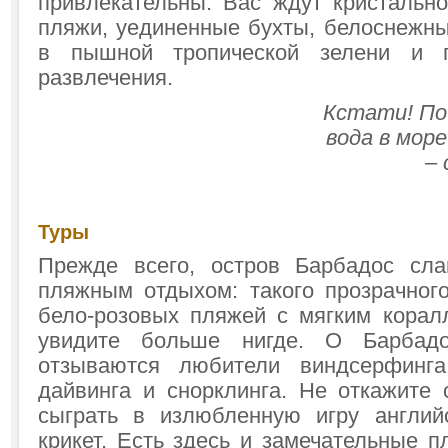
привлекательны. Вас ждут кристальн
пляжи, уединенные бухты, белоснежн
в пышной тропической зелени и п
развлечения.
Кстати! По
вода в море
– 
Туры
Прежде всего, остров Барбадос сла
пляжным отдыхом: такого прозрачног
бело-розовых пляжей с мягким кора
увидите больше нигде. О Барбад
отзываются любители виндсерфинга,
дайвинга и снорклинга. Не откажите 
сыграть в излюбленную игру англий
крикет. Есть здесь и замечательные 