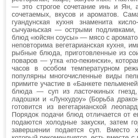
— это строгое сочетание инь и Ян, 
сочетаемых, вкусов и ароматов. Сам
гуандунская кухня знаменита кисло
сычуаньская — острыми подливками,
блюд «юйсян соусы» — мясо с аромат
неповторима вегетарианская кухня, и
рыбные блюда, приготовленные из со
поваров — утка «по-пекински», котора
часов в особом температурном реж
популярны многочисленные виды пел
примите участие в «Банкете пельмене
блюда — суп из ласточкиных гнезд
ладошки и «Лунхудоу» (Борьба дракон
готовится из вегетарианской леопар
Порядок подачи блюд отличается от е
подаются холодные закуски, затем го
завершении подается суп. Вместо х
который рекомендуется, есть вместе с