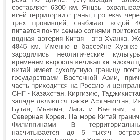
составляет 6300 км. Янцзы охватывае
всей территории страны, протекая чере
трех провинций, снабжает водой 
питается почти семью сотнями притоков
водная артерия Китая - это Хуанхэ, Ж
4845 км. Именно в бассейне Хуанхэ
зародились неолитические культу
временем выросла великая китайская 
Китай имеет сухопутную границу почт
государствами Восточной Азии, при
часть приходится на Россию и централ
СНГ - Казахстан, Киргизию, Таджикиста
западе являются также Афганистан, Ин
Бутан, Мьянма, Лаос и Вьетнам, а 
Северная Корея. На море Китай гранич
Филиппинами. В территориаль
насчитывается до 5 тысяч остров