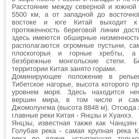
Расстояние между северной и южной 
5500 км, а от западной до восточно
востоке и юге Китай выходит к
протяженность береговой линии дост
здесь имеются обширные низменност
располагаются огромные пустыни, с
плоскогорья и горные хребты, 
безбрежные монгольские степи. Б
территории Китая занято горами.
Доминирующее положение в релье
Тибетское нагорье, высота которого 
уровнем моря. Здесь находится не
вершин мира, в том числе и са
Джомолунгма (высота 8848 м). Отсюда 
главные реки Китая - Янцзы и Хуанхэ.
Янцзы, известная также как Чанцзян 
Голубая река - самая крупная река К
река по длине, уступающая тольк