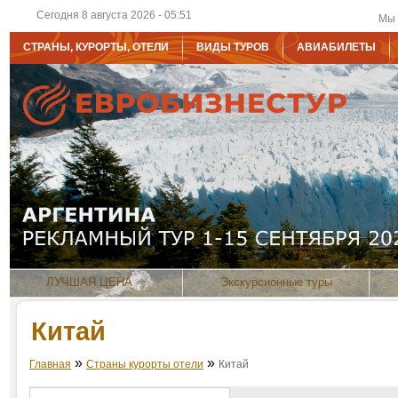
Сегодня 8 августа 2026 - 05:51
Мы 
СТРАНЫ, КУРОРТЫ, ОТЕЛИ
ВИДЫ ТУРОВ
АВИАБИЛЕТЫ
ЛУЧШАЯ ЦЕНА
Экскурсионные туры
Китай
»
»
Главная
Страны курорты отели
Китай