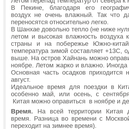
Летом перепад температур от севера к ю
В Пекине, благодаря его географи
воздух не очень влажный. Так что 
переносятся относительно легко.
В Шанхае довольно тепло (не ниже нуля
летом и высокая влажность воздуха 
страны и на побережье Южно-китай
температура зимой составляет +13С, о
выше. На остров Хайнань можно оправи
ноябре. Летом жарко и влажно. Иногд
Основная часть осадков приходится 
август.
Идеальное время для поездки в Кит
особенно май, или осень, с сентябр
Китая можно оправиться в ноябре и де
Время.
На всей территории Китая д
время. Разница во времени с Москвой
переходит на зимнее время).