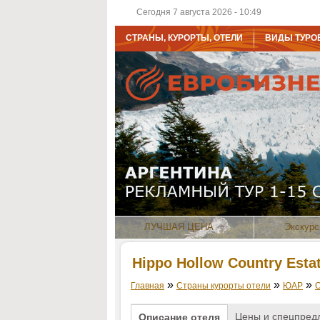
Сегодня 7 августа 2026 - 10:49
СТРАНЫ, КУРОРТЫ, ОТЕЛИ
ВИДЫ ТУРО
ЛУЧШАЯ ЦЕНА
Экскурс
Hippo Hollow Country Estat
»
»
»
Главная
Страны курорты отели
ЮАР
Цены и спецпред
Описание отеля