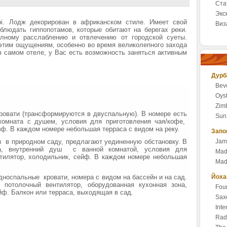
Ста
Экс
bi. Лодж декорирован в африканском стиле. Имеет свой
Виз
блюдать гиппопотамов, которые обитают на берегах реки.
олному расслаблению и отвлечению от городской суеты.
этим ощущениям, особенно во время великолепного захода
 самом отеле, у Вас есть возможность заняться активным
Дурб
Beve
Oyst
Zimb
овати (трансформируются в двуспальную). В номере есть
Sun
комната с душем, условия для приготовления чая/кофе,
йф. В каждом номере небольшая терраса с видом на реку.
Запо
 в природном саду, предлагают уединенную обстановку. В
Jam
на, внутренний душ с ванной комнатой, условия для
Mad
нтилятор, холодильник, сейф. В каждом номере небольшая
Mad
носпальные кровати, номера с видом на бассейн и на сад.
Йоха
 потолочный вентилятор, оборудованная кухонная зона,
Four
йф. Балкон или терраса, выходящая в сад.
Saxo
Int
Rad