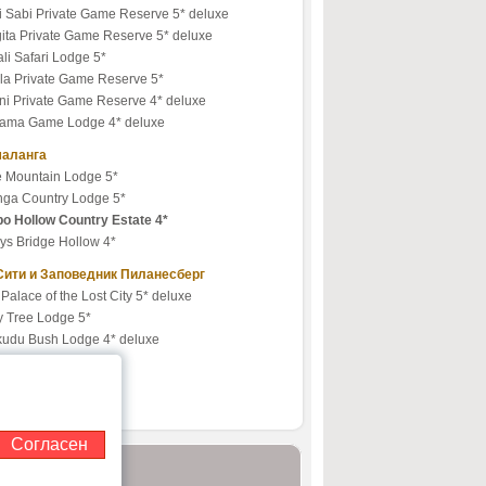
i Sabi Private Game Reserve 5* deluxe
gita Private Game Reserve 5* deluxe
li Safari Lodge 5*
la Private Game Reserve 5*
ni Private Game Reserve 4* deluxe
ama Game Lodge 4* deluxe
аланга
e Mountain Lodge 5*
inga Country Lodge 5*
po Hollow Country Estate 4*
ys Bridge Hollow 4*
Сити и Заповедник Пиланесберг
Palace of the Lost City 5* deluxe
y Tree Lodge 5*
kudu Bush Lodge 4* deluxe
Sun City Hotel 4*
 Cabanas 3*
Согласен
 (495) 995-2151