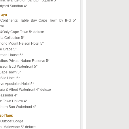
 Michelangelo on Sandton Square 5*
rtyard Sandton 4*
таун
erContinental Table Bay Cape Town by IHG 5*
uxe
&Only Cape Town 5* deluxe
la Collection 5*
mond Mount Nelson Hotel 5*
e Grace 5*
erman House 5*
tbos Private Nature Reserve 5*
isson BLU Waterfront 5*
 Cape Town 5*
Silo Hotel 5*
ve Apostoles Hotel 5*
oria & Alfred Waterfront 4* deluxe
assodor 4*
e Town Hollow 4*
hern Sun Waterfront 4*
ер Парк
 Outpost Lodge
al Malewane 5* deluxe