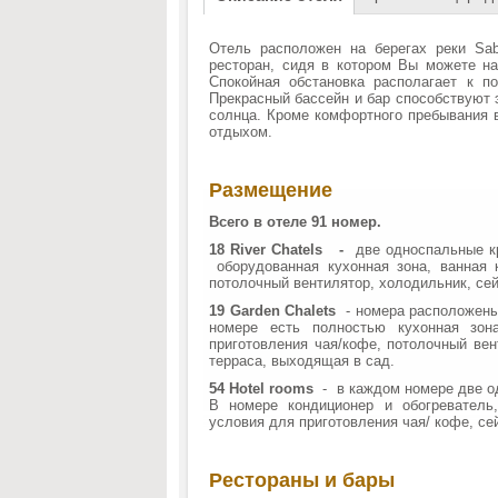
Отель расположен на берегах реки Sa
ресторан, сидя в котором Вы можете на
Спокойная обстановка располагает к п
Прекрасный бассейн и бар способствуют 
солнца. Кроме комфортного пребывания в
отдыхом.
Размещение
Всего в отеле 91 номер.
18
River
Chatels
-
две односпальные кр
оборудованная кухонная зона, ванная 
потолочный вентилятор, холодильник, се
19
Garden
Chalets
- номера расположены
номере есть полностью кухонная зо
приготовления чая/кофе, потолочный ве
терраса, выходящая в сад.
54
Hotel
rooms
- в каждом номере две од
В номере кондиционер и обогреватель,
условия для приготовления чая/ кофе, се
Рестораны и бары