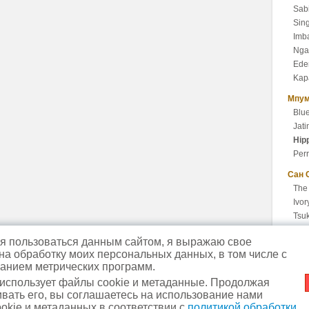
Sab
Sin
Imba
Nga
Ede
Kap
Мпум
Blu
Jat
Hip
Perr
Сан 
The 
Ivor
Tsu
The 
 пользоваться данным сайтом, я выражаю свое
The
 на обработку моих персональных данных, в том числе с
анием метрических программ.
 использует файлы cookie и метаданные. Продолжая
вать его, вы соглашаетесь на использование нами
м. Славянский бульвар
+7
okie и метаданных в соответствии с
политикой обработки