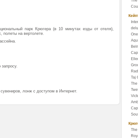
The
Cou
Кейп
Int
del
ональный парк Крюгера (в 10 минутах езды от отеля),
, полеты на вертолете.
One
Aqui
ассейна.
Bel
Cap
Ell
Groo
 запросу.
Rad
Taj
The 
Twel
 сувениров, лонж с доступом в Интернет.
Vict
Amb
Cap
Sout
Крюг
The
Roy