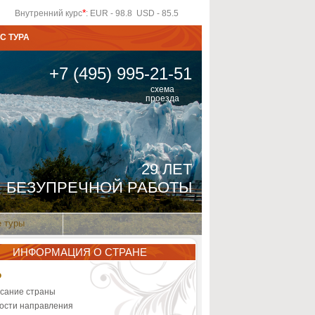
*
Внутренний курс
: EUR - 98.8 USD - 85.5
С ТУРА
+7 (495) 995-21-51
схема
проезда
29 ЛЕТ
БЕЗУПРЕЧНОЙ РАБОТЫ
 туры
ИНФОРМАЦИЯ О СТРАНЕ
Р
сание страны
ости направления