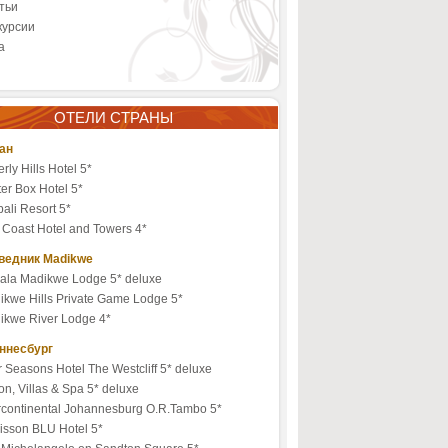
тьи
курсии
а
ОТЕЛИ СТРАНЫ
ан
rly Hills Hotel 5*
er Box Hotel 5*
ali Resort 5*
 Coast Hotel and Towers 4*
ведник Madikwe
ala Madikwe Lodge 5* deluxe
ikwe Hills Private Game Lodge 5*
ikwe River Lodge 4*
ннесбург
 Seasons Hotel The Westcliff 5* deluxe
n, Villas & Spa 5* deluxe
ercontinental Johannesburg O.R.Tambo 5*
isson BLU Hotel 5*