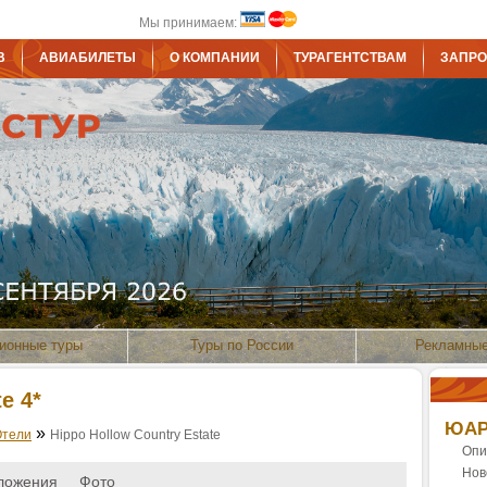
Мы принимаем:
В
АВИАБИЛЕТЫ
О КОМПАНИИ
ТУРАГЕНТСТВАМ
ЗАПРО
ионные туры
Туры по России
Рекламные
e 4*
ЮА
»
Отели
Hippo Hollow Country Estate
Опи
Нов
ложения
Фото