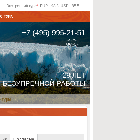
*
Внутренний курс
: EUR - 98.8 USD - 85.5
С ТУРА
+7 (495) 995-21-51
схема
проезда
29 ЛЕТ
БЕЗУПРЕЧНОЙ РАБОТЫ
 туры
ных
Согласие