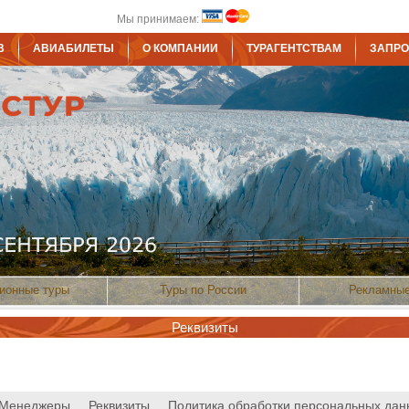
Мы принимаем:
В
АВИАБИЛЕТЫ
О КОМПАНИИ
ТУРАГЕНТСТВАМ
ЗАПРО
ионные туры
Туры по России
Рекламные
Реквизиты
Менеджеры
Реквизиты
Политика обработки персональных дан