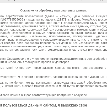
Согласие на обработку персональных данных
айта
https://www.business-tour.ru/
(далее – «Сайт»), даю согласие Общест
7739555656 ) находится по адресу: 121471, г. Москва, Можайское шоссе, д
 номер телефона, адрес электронной почты, пользовательские клики, прос
 пользователя, хранимый в cookie, а также любых иных данных, которые бу
ности пользования сервисами Сайта и осуществления коммуникации и обра
ераций), совершаемых с моими персональными данными, включая (без ог
ление, изменение), извлечение, использование, блокирование, удале
 том числе в информационно-телекоммуникационных сетях, а также с п
их средств, если обработка персональных данных без использования таки
анными с использованием средств автоматизации, то есть позволяет осущест
ных на материальном носителе и содержащихся в картотеках или иных си
тся Оператором и его уполномоченными представителями, в целях обработк
ния и исполнения гражданско-правовых договоров.
ные мной Оператору персональные данные являются достоверными и 
существлять мне звонки и направлять электронные сообщения в указанных ц
да, но не более, чем до достижения вышеуказанных целей обработки пе
, и может быть в любой момент отозвано мной путем направления письмен
в любой момент, выбрав соответствующие настройки в браузере.
ак субъекта персональных данных, мне разъяснены Оператором и мне понятн
 пользоваться данным сайтом, я выражаю свое
отзыва настоящего согласия мне разъяснены Оператором и мне понятны.