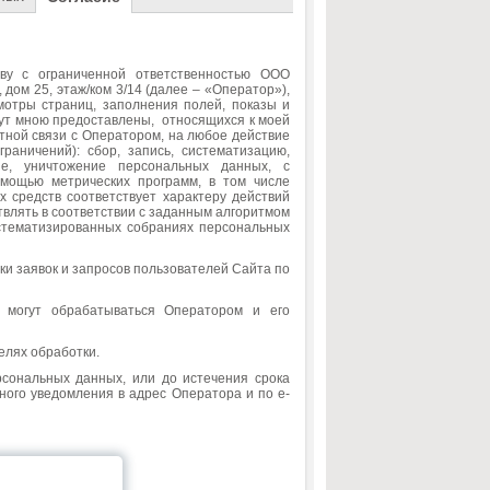
ву с ограниченной ответственностью ООО
ом 25, этаж/ком 3/14 (далее – «Оператор»),
мотры страниц, заполнения полей, показы и
дут мною предоставлены, относящихся к моей
тной связи с Оператором, на любое действие
раничений): сбор, запись, систематизацию,
ние, уничтожение персональных данных, с
омощью метрических программ, в том числе
х средств соответствует характеру действий
влять в соответствии с заданным алгоритмом
стематизированных собраниях персональных
и заявок и запросов пользователей Сайта по
могут обрабатываться Оператором и его
елях обработки.
рсональных данных, или до истечения срока
ного уведомления в адрес Оператора и по е-
ы.