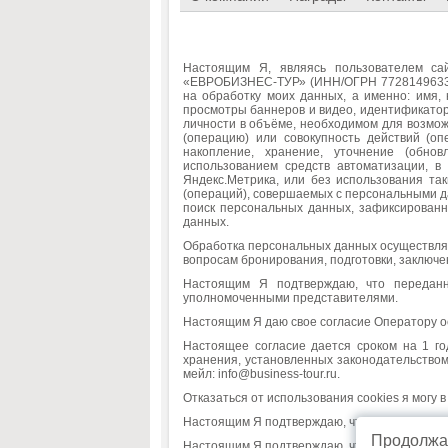
Настоящим Я, являясь пользователем с
«ЕВРОБИЗНЕС-ТУР» (ИНН/ОГРН 7728149633/102
на обработку моих данных, а именно: имя,
просмотры баннеров и видео, идентификатор
личности в объёме, необходимом для возмож
(операцию) или совокупность действий (оп
накопление, хранение, уточнение (обнов
использованием средств автоматизации, в
Яндекс.Метрика, или без использования так
(операций), совершаемых с персональными д
поиск персональных данных, зафиксирован
данных.
Обработка персональных данных осуществляе
вопросам бронирования, подготовки, заключе
Настоящим Я подтверждаю, что передан
уполномоченными представителями.
Настоящим Я даю свое согласие Оператору о
Настоящее согласие дается сроком на 1 го
хранения, установленных законодательством
мейл:
info@business-tour.ru
.
Отказаться от использования cookies я могу 
Настоящим Я подтверждаю, что мои права, к
Продолжая
Настоящим Я подтверждаю, что последствия 