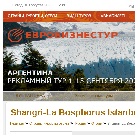
Сегодня 9 августа 2026 - 15:39
Мы 
СТРАНЫ, КУРОРТЫ, ОТЕЛИ
ВИДЫ ТУРОВ
АВИАБИЛЕТЫ
ЛУЧШАЯ ЦЕНА
Экскурсионные туры
Shangri-La Bosphorus Istanbu
»
»
»
»
Главная
Страны курорты отели
Турция
Отели
Shangri-La Bosp