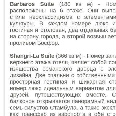
Barbaros Suite
(180 кв м) - Номе
расположены на 6 этаже. Они вып
стиле неоклассицизма с элементами
культуры. В каждом номере люкс и
гостиная и столовая, два отдельных б
на сторону города, а второй возвыша
проливом Босфор.
Shangri-La Suite
(366 кв м) - Номер за
верхнего этажа отеля, являет собой с
изящества османского дворца с эле
дизайна. Две спальни с собственными
просторная гостиная и шикарная ст
номер люкс идеальным вариантом для
друзей, путешествующих вместе. 
балконов открывается панорамный вид
семь силуэтов Стамбула, а такие экск
как трансфер из аэропорта в обе ст