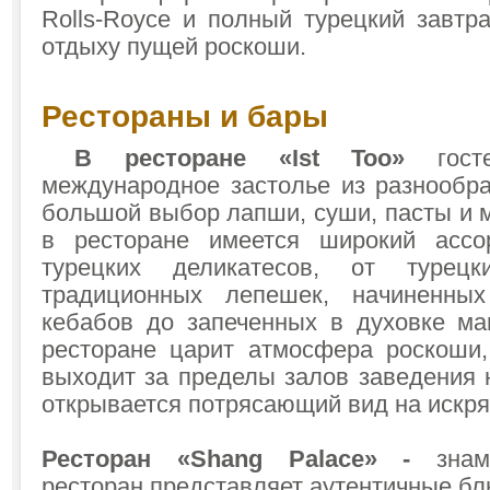
Rolls-Royce и полный турецкий завтр
отдыху пущей роскоши.
Рестораны и бары
В ресторане «Ist Too»
гос
международное застолье из разнообр
большой выбор лапши, суши, пасты и 
в ресторане имеется широкий ассо
турецких деликатесов, от туре
традиционных лепешек, начиненны
кебабов до запеченных в духовке ма
ресторане царит атмосфера роскоши,
выходит за пределы залов заведения н
открывается потрясающий вид на искр
Ресторан «Shang Palace» -
знам
ресторан представляет аутентичные бл