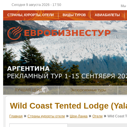
Сегодня 9 августа 2026 - 17:50
Мы 
СТРАНЫ, КУРОРТЫ, ОТЕЛИ
ВИДЫ ТУРОВ
АВИАБИЛЕТЫ
ЛУЧШАЯ ЦЕНА
Экскурсионные туры
Wild Coast Tented Lodge (Yala
»
»
»
»
Главная
Страны курорты отели
Шри-Ланка
Отели
Wild Coast T