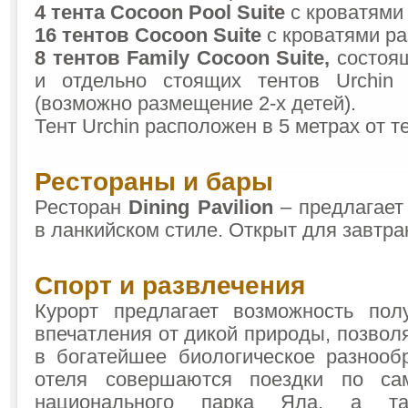
4 тента
Cocoon
Pool
Suite
с кроватями 
16 тентов
Cocoon
Suite
с кроватями ра
8 тентов
Family
Cocoon
Suite
,
состоящ
и отдельно стоящих тентов Urchin
(возможно размещение 2-х детей).
Тент Urchin расположен в 5 метрах от т
Рестораны и бары
Ресторан
Dining
Pavilion
– предлагает
в ланкийском стиле. Открыт для завтра
Спорт и развлечения
Курорт предлагает возможность пол
впечатления от дикой природы, позволя
в богатейшее биологическое разнооб
отеля совершаются поездки по са
национального парка Яла, а та