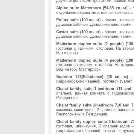
двумя отдельными кроватями, ванная комн
Alpine suite Matterhorn (54-65 кв. м) -
отдельными кроватями, ванная комната с 
Pollux suite (100 кв. м) -
балкон, гостин
душевой кабиной. Дополнительно: камин. 
Castor suite (100 кв. м) -
балкон, гостина
душевой кабиной. Дополнительно: камин. 
Matterhorn duplex suite (2 people) (13
гостиная с камином, столовая. На второ
Маттерхорн.
Matterhorn duplex suite (4 people) (18
гостиная с камином, столовая. На втором
Вид на гору Маттерхорн.
Superior 728(Residence) (46 кв. м) 
гидромассажной ванной, гостевой туалет.
Chalet family suite 1-bedroom 711 and 7
спальня, ванная комната с гидромасс
Резиденции.
Chalet family suite 2-bedroom 710 and 7
камином, мини-кухня, 2 спальни, ванная 
Расположены в Резиденции.
Chalet family duplex suite 2-bedroom 73
гостиная, мини-кухня, 2 спальни (одна 
гидромассажной ванной, вторая – с душем