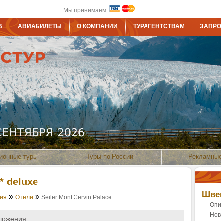
Мы принимаем:
В
АВИАБИЛЕТЫ
О КОМПАНИИ
ТУРАГЕНТСТВАМ
ЗАПРО
ионные туры
Туры по России
Рекламные
* deluxe
Шве
»
»
ия
Отели
Seiler Mont Cervin Palace
Опи
Нов
ложения