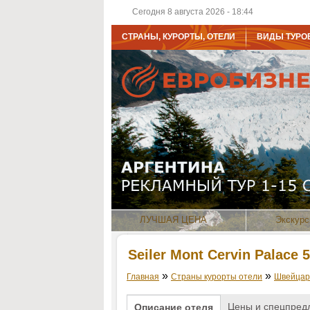
Сегодня 8 августа 2026 - 18:44
СТРАНЫ, КУРОРТЫ, ОТЕЛИ
ВИДЫ ТУРО
ЛУЧШАЯ ЦЕНА
Экскурс
Seiler Mont Cervin Palace 5
»
»
Главная
Страны курорты отели
Швейцар
Цены и спецпред
Описание отеля