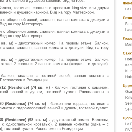
ата с ванной и душевой кабиной. Вид на горы.
Жене
балкон, гостиная, спальня с кроватью king-size или двумя
La 
ванной и душевой кабиной. Вид на гору Маттерхорн.
Лоза
ая с обеденной зоной, спальня, ванная комната с джакузи и
Вид на гору Маттерхорн.
Bea
Lau
я с обеденной зоной, спальня, ванная комната с джакузи и
Вид на гору Маттерхорн.
Люце
6 кв. м) -
двухэтажный номер. На первом этаже: Балкон,
Mand
м этаже: спальня, ванная комната с джакузи. Вид на гору
Санк
0 кв. м) -
двухэтажный номер. На первом этаже: Балкон,
Hote
 этаже: 2 спальни, 2 ванные комнаты (каждая – с джакузи).
Kem
Kulm
-
балкон, спальня с гостиной зоной, ванная комната с
Hote
 Расположен в Резиденции.
Церм
12 (Residence) (74 кв. м) -
балкон, гостиная с камином,
ажной ванной и душем, гостевой туалет. Расположены в
Gran
Riff
20 (Residence) (74 кв. м) -
балкон или терраса, гостиная с
Sei
комната с гидромассажной ванной и душем, гостевой туалет.
Seil
Цюр
8 (Residence) (98 кв. м) -
двухэтажный номер. Балконы,
– с односпальной кроватью), 2 ванные комнаты (одна – с
La 
), гостевой туалет. Расположен в Резиденции.
FIVE