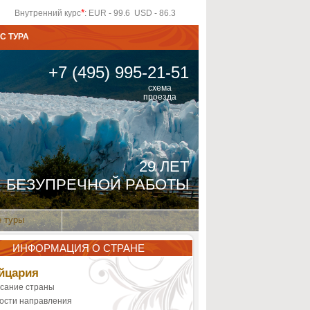
*
Внутренний курс
: EUR - 99.6 USD - 86.3
С ТУРА
+7 (495) 995-21-51
схема
проезда
29 ЛЕТ
БЕЗУПРЕЧНОЙ РАБОТЫ
 туры
ИНФОРМАЦИЯ О СТРАНЕ
йцария
сание страны
ости направления