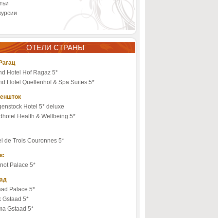
тьи
курсии
ОТЕЛИ СТРАНЫ
Рагац
nd Hotel Hof Ragaz 5*
d Hotel Quellenhof & Spa Suites 5*
еншток
enstock Hotel 5* deluxe
hotel Health & Wellbeing 5*
l de Trois Couronnes 5*
ис
not Palace 5*
ад
aad Palace 5*
k Gstaad 5*
ma Gstaad 5*