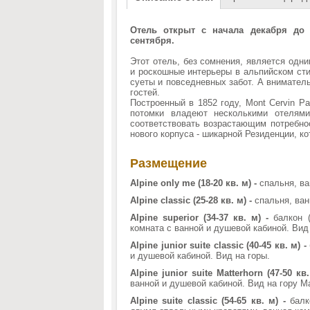
Отель открыт с начала декабря до
сентября.
Этот отель, без сомнения, является одн
и роскошные интерьеры в альпийском сти
суеты и повседневных забот. А внимател
гостей.
Построенный в 1852 году, Mont Cervin Pa
потомки владеют несколькими отелям
соответствовать возрастающим потребнос
нового корпуса - шикарной Резиденции, к
Размещение
Alpine only me (18-20 кв. м) -
спальня, ва
Alpine classic (25-28 кв. м) -
спальня, ван
Alpine superior (34-37 кв. м) -
балкон 
комната с ванной и душевой кабиной. Вид 
Alpine junior suite classic (40-45 кв. м) -
и душевой кабиной. Вид на горы.
Alpine junior suite Matterhorn (47-50 кв.
ванной и душевой кабиной. Вид на гору М
Alpine suite classic (54-65 кв. м) -
балк