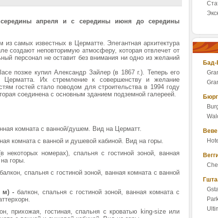
Ста
Экс
 середины апреля и с середины июня до середины
им из самых известных в Церматте. Элегантная архитектура
ле создают неповторимую атмосферу, которая отвлечет от
ьный персонал не оставит без внимания ни одно из желаний
Бад-
lace позже купил Александр Зайлер (в 1867 г.). Теперь его
Gra
и Церматта. Их стремление к совершенству и желание
Gran
тям гостей стало поводом для строительства в 1994 году
оторая соединена с основным зданием подземной галереей.
Бюрг
Burg
Wald
нная комната с ванной/душем. Вид на Церматт.
Веве
ная комната с ванной и душевой кабиной. Вид на горы.
Hote
(в некоторых номерах), спальня с гостиной зоной, ванная
Вегг
на горы.
Che
балкон, спальня с гостиной зоной, ванная комната с ванной
Гшта
Gst
 м) -
балкон, спальня с гостиной зоной, ванная комната с
аттерхорн.
Par
Ulti
он, прихожая, гостиная, спальня с кроватью king-size или