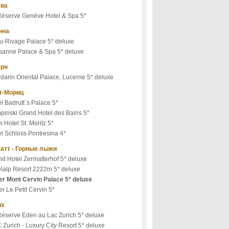
ва
Réserve Genève Hotel & Spa 5*
нна
u-Rivage Palace 5* deluxe
sanne Palace & Spa 5* deluxe
рн
arin Oriental Palace, Lucerne 5* deluxe
т-Мориц
l Badrutt`s Palace 5*
pinski Grand Hotel des Bains 5*
 Hotel St. Moritz 5*
l Schloss Pontresina 4*
атт - Горные лыжи
d Hotel Zermatterhof 5* deluxe
elalp Resort 2222m 5* deluxe
ler Mont Cervin Palace 5* deluxe
er Le Petit Cervin 5*
их
Réserve Eden au Lac Zurich 5* deluxe
 Zurich - Luxury City Resort 5* deluxe