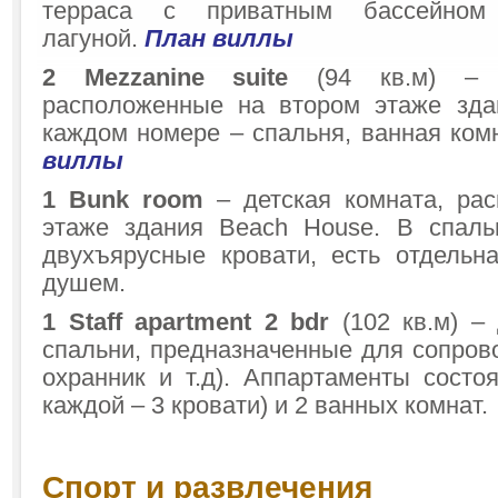
терраса с приватным бассейно
лагуной.
План виллы
2
Mezzanine suite
(94 кв.м) – г
расположенные на втором этаже зда
каждом номере – спальня, ванная ком
виллы
1
Bunk room
– детская комната, ра
этаже здания Beach House. В спаль
двухъярусные кровати, есть отдельн
душем.
1
Staff apartment 2
bdr
(102 кв.м) –
спальни, предназначенные для сопров
охранник и т.д). Аппартаменты состо
каждой – 3 кровати) и 2 ванных комнат.
Спорт и развлечения