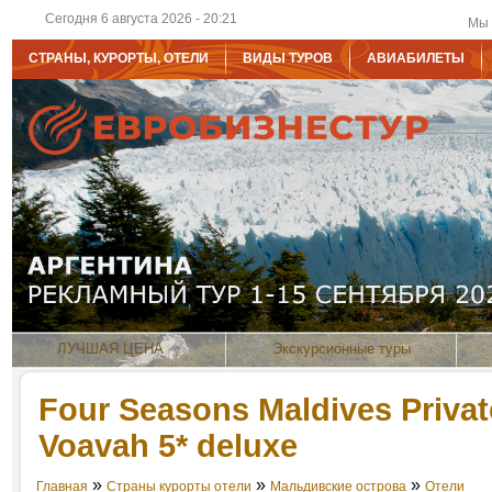
Сегодня 6 августа 2026 - 20:21
Мы 
СТРАНЫ, КУРОРТЫ, ОТЕЛИ
ВИДЫ ТУРОВ
АВИАБИЛЕТЫ
ЛУЧШАЯ ЦЕНА
Экскурсионные туры
Four Seasons Maldives Private
Voavah 5* deluxe
»
»
»
Главная
Страны курорты отели
Мальдивские острова
Отели