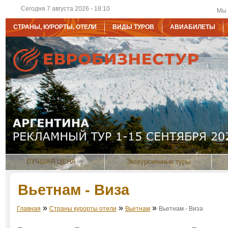
Сегодня 7 августа 2026 - 18:10
Мы 
СТРАНЫ, КУРОРТЫ, ОТЕЛИ
ВИДЫ ТУРОВ
АВИАБИЛЕТЫ
ЛУЧШАЯ ЦЕНА
Экскурсионные туры
Вьетнам - Виза
»
»
»
Главная
Страны курорты отели
Вьетнам
Вьетнам - Виза