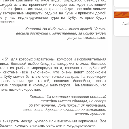
я самые красивые на Кубе виды. Варадеро, Сьенфуэгос,
 каждой из этих провинций и городов вас ждет настоящий
нейших фактов истории, сохраненной для вас заботливыми
у интересные маршруты отдыха на Кубе и привезти домой
ите у нас индивидуальные туры на Кубу, которые будут
тересами.
Aval
Кстати! На Кубе очень много врачей. Услуги
весьма доступны и качественны, за исключением
услуг стоматологов.
 и 5*, для которых характерны: комфорт и исключительная
рвиса, большой выбор блюд на шведских столах, большое
атесы из рыбы и морепродуктов и, конечно же, кубинский
о системе «всё включено», что очень ценят российские
на Кубу может быть включен только завтрак. На территории
 развлечения для гостей, включая бассейны, прокат
тские площадки и команды аниматоров. Немаловажно, что
очень низкой скоростью.
Кстати! Из местного населения сотовый
телефон имеют единицы, не говоря
об Интернете. Зона покрытия небольшая,
связь очень дорогая и качество ее оставляет
желать лучшего.
е выбирать между бунгало или высотными корпусами. Все
барами, холодильниками, сейфами и кондиционерами.