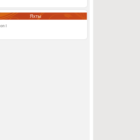
Яхты
on I