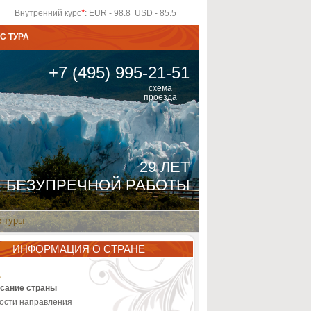
*
Внутренний курс
: EUR - 98.8 USD - 85.5
С ТУРА
+7 (495) 995-21-51
схема
проезда
29 ЛЕТ
БЕЗУПРЕЧНОЙ РАБОТЫ
 туры
ИНФОРМАЦИЯ О СТРАНЕ
сание страны
ости направления