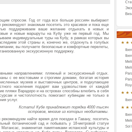
Ста
Экс
Виз
ющим спросом. Год от года все больше россиян выбирают
 рекомендуют знакомым посетить это красивое и пока еще
стью поддерживаем ваше желание отдыхать в новых и
новые и новые маршруты на Кубу уже не первый год. Мы
ываем индивидуальные туры на Кубу, в рамках которых вы
следием этой страны и, конечно же, отдохнуть в голубых
компании, вы получаете безопасные и комфортные перелеты,
Iber
ганизованную экскурсионную поддержку.
Iber
Mel
Mel
овными направлениями: пляжный и экскурсионный отдых.
Par
ваны с ее мостовыми и строгими домами, богатая история
Par
очисленных музеев и выставочных центров, и подкупающее
Roy
стного населения подарят вам удовольствие от каждой
шие пляжи Варадеро и на островах способны влюбить в себя
есурсам и чистоплотность помогают кубинцам не только в
ния услуг.
Iber
Кстати! Кубе принадлежит порядка 4000 тысяч
островов, многие из которых необитаемы.
Iber
 рекомендуем найти время для поездки в Гавану, посетить
Meli
ьный ботанический сад и побывать у 18-метровой статуи
Sol
 Матансас, знаменитая памятниками испанской культуры и