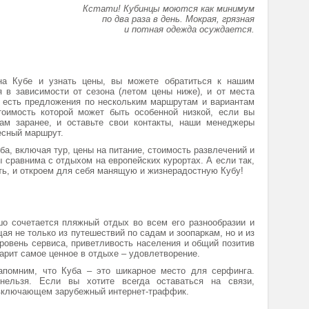
Кстати! Кубинцы моются как минимум
по два раза в день. Мокрая, грязная
и потная одежда осуждается.
 на Кубе и узнать цены, вы можете обратиться к нашим
 в зависимости от сезона (летом цены ниже), и от места
 есть предложения по нескольким маршрутам и вариантам
тоимость которой может быть особенной низкой, если вы
нам заранее, и оставьте свои контакты, наши менеджеры
есный маршрут.
а, включая тур, цены на питание, стоимость развлечений и
ы сравнима с отдыхом на европейских курортах. А если так,
ь, и откроем для себя манящую и жизнерадостную Кубу!
шо сочетается пляжный отдых во всем его разнообразии и
я не только из путешествий по садам и зоопаркам, но и из
ровень сервиса, приветливость населения и общий позитив
арит самое ценное в отдыхе – удовлетворение.
апомним, что Куба – это шикарное место для серфинга.
нельзя. Если вы хотите всегда оставаться на связи,
, включающем зарубежный интернет-траффик.