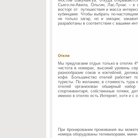
Мостом Бакунаягуа, откуда открываютс
Сьего-ле-Авила, Ольгин, Лас-Тунас – в
восторг от путешествия и масса интерес
кубинцами. Чтобы выбрать по-настоящем
не только загар, но и эмоции, закаж
разработаны в соответствии с вашими ин
Отели
Мы предлагаем отдых только в отелях 4*
чистота в номерах, высокий уровень се
разнообразие соков и коктейлей, делик
кофе. Большинство отелей работает п
туристы. По желанию, в стоимость тура 
отелей организован обширный набор
спортинвентаря, собственные пляжи, де
именно в отелях есть Интернет, хотя и с 
При бронировании проживания вы может
номера оборудованы телевизорами, мини-