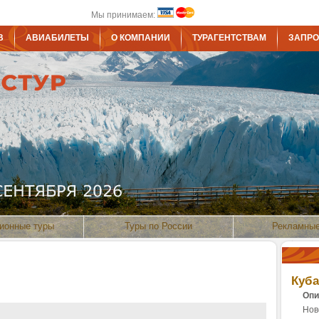
Мы принимаем:
В
АВИАБИЛЕТЫ
О КОМПАНИИ
ТУРАГЕНТСТВАМ
ЗАПРО
ионные туры
Туры по России
Рекламные
Куба
Опи
Нов