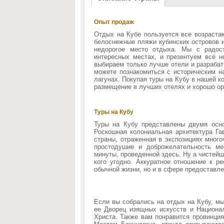
Опыт продаж
Отдых на Кубе пользуется все возраста
белоснежные пляжи кубинских островов и
недорогое место отдыха. Мы с радо
интересных местах, и презентуем всё 
выбираем только лучше отели и разрабат
можете познакомиться с историческим на
лагунах. Покупая туры на Кубу в нашей 
размещение в лучших отелях и хорошо ор
Туры на Кубу
Туры на Кубу представлены двумя осн
Роскошная колониальная архитектура Га
страны, отраженная в экспозициях мног
простодушие и доброжелательность ме
минуты, проведенной здесь. Ну а чистей
кого угодно. Аккуратное отношение к р
обычной жизни, но и в сфере предоставле
Если вы собрались на отдых на Кубу, мы
ее Дворец изящных искусств и Национал
Христа. Также вам понравится провинция