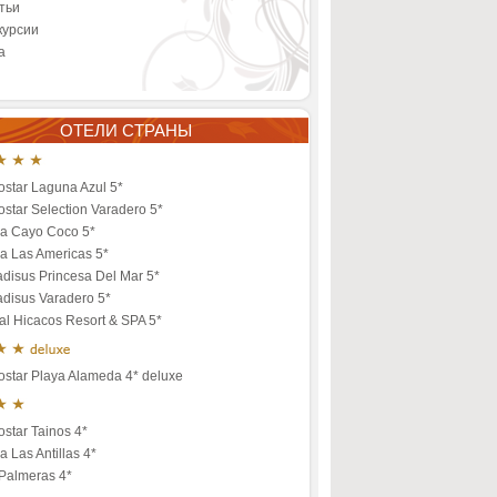
тьи
курсии
а
ОТЕЛИ СТРАНЫ
ostar Laguna Azul 5*
ostar Selection Varadero 5*
ia Cayo Coco 5*
ia Las Americas 5*
adisus Princesa Del Mar 5*
adisus Varadero 5*
al Hicacos Resort & SPA 5*
ostar Playa Alameda 4* deluxe
ostar Tainos 4*
a Las Antillas 4*
 Palmeras 4*