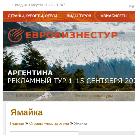
Сегодня 9 августа 2026 - 01:47
Мы 
СТРАНЫ, КУРОРТЫ, ОТЕЛИ
ВИДЫ ТУРОВ
АВИАБИЛЕТЫ
ЛУЧШАЯ ЦЕНА
Экскурсионные туры
Ямайка
»
»
Главная
Страны курорты отели
Ямайка