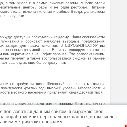
да, в том числе и в самые пиковые сезоны. Многие отели
екательные центры, бары и не один ресторан. Питание
ского стола, включая мясные и рыбные блюда, деликатесы
е и праздники.
Барбуду доступны практически каждому. Наши специалисты
служивания и собирают наиболее выгодные предложения
ьных скидок для наших клиентов. В ЕВРОБИЗНЕСТУР вы
зон по весьма разумной цене. Если вы планируете выезд на
м вам обратиться в наш офис заранее. Это позволит нашим
 на перелет, а также воспользоваться скидкой за раннее
елает ваш отдых еще более доступным.
янам не требуется виза. Шикарный шоппинг в магазинах
 практически круглый год, высокий уровень безопасности и
ность местного населения привлекают сюда десятки тысяч
аться на скутере, если вам интересны богатства синего
овов, если вы просто хотите отдохнуть от суетного мира и
 пользоваться данным сайтом, я выражаю свое
уа, этот мир никого не оставит равнодушным!
 на обработку моих персональных данных, в том числе с
анием метрических программ.