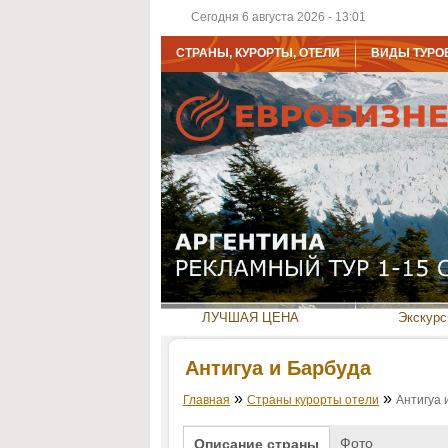
Сегодня 6 августа 2026 - 13:01
СТРАНЫ, КУРОРТЫ, ОТЕЛИ
ВИДЫ ТУРО
ЛУЧШАЯ ЦЕНА
Экскурс
Антигуа и Барбуда
»
»
Главная
Страны курорты отели
Антигуа 
Фото
Описание страны