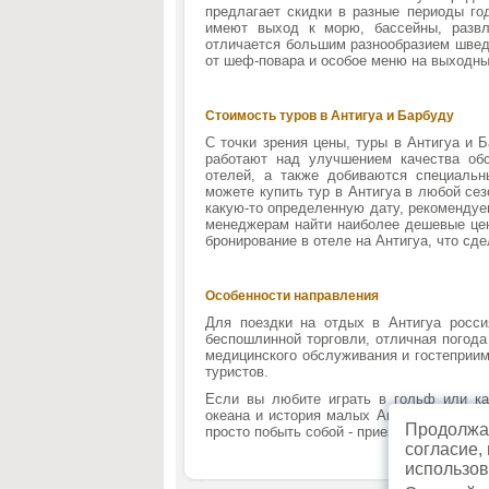
предлагает скидки в разные периоды го
имеют выход к морю, бассейны, развл
отличается большим разнообразием швед
от шеф-повара и особое меню на выходны
Стоимость туров в Антигуа и Барбуду
С точки зрения цены, туры в Антигуа и 
работают над улучшением качества об
отелей, а также добиваются специал
можете купить тур в Антигуа в любой се
какую-то определенную дату, рекомендуе
менеджерам найти наиболее дешевые цены
бронирование в отеле на Антигуа, что сд
Особенности направления
Для поездки на отдых в Антигуа росси
беспошлинной торговли, отличная погода
медицинского обслуживания и гостеприим
туристов.
Если вы любите играть в гольф или кат
океана и история малых Антильских остр
Продолжая
просто побыть собой - приезжайте в Антиг
согласие,
использов