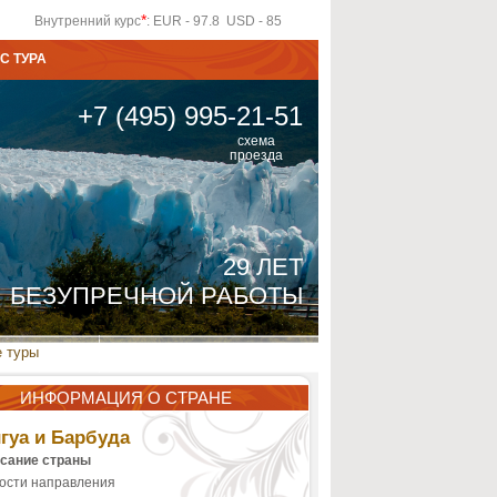
*
Внутренний курс
: EUR - 97.8 USD - 85
С ТУРА
+7 (495) 995-21-51
схема
проезда
29 ЛЕТ
БЕЗУПРЕЧНОЙ РАБОТЫ
 туры
ИНФОРМАЦИЯ О СТРАНЕ
гуа и Барбуда
сание страны
ости направления