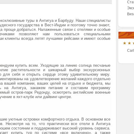
Ста
Экс
Виз
склюзивные туры в Антигуа и Барбуду. Наши специалисты
удесного государства в Вест-Индии и поэтому точно знают,
да проще добраться. Налаженные связи с отелями и особые
зчиками позволяют нам пользоваться специальными
ши клиенты всегда летят лучшими рейсами и имеют особые
Carl
мендуем купить всем. Уходящие за линию солнца песчаные
билие растительности и шикарный выбор экскурсионных
о для себя и открыть сердце этому удивительному миру.
риентированы на удовлетворение желаний каждого отдельно
ава вашей компании, ваших целей на отдыхе и бюджета, мы
ь на Антигуа, закажем питание и составим программу
емый остров-парк Редонду, осмотреть английские военные
учение в яхт-клубе или дайвинг-центре.
ьшие уютные островки комфортного отдыха. В основном все
в. Несмотря на то, что практически все отели в Антигуа
орошем состоянии и поддерживают высокий уровень сервиса.
гает купить тур по системе «все включено», а также