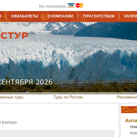
Мы принимаем:
В
АВИАБИЛЕТЫ
О КОМПАНИИ
ТУРАГЕНТСТВАМ
ЗАПРО
ионные туры
Туры по России
Рекламные
Анти
и Барбуда
Опи
Нов