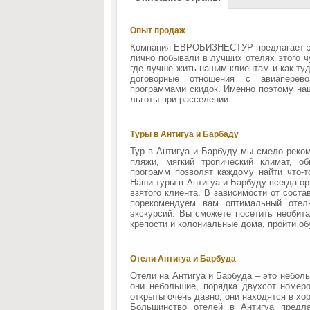
Опыт продаж
Компания ЕВРОБИЗНЕСТУР предлагает эк
лично побывали в лучших отелях этого ч
где лучше жить нашим клиентам и как ту
договорные отношения с авиаперево
программами скидок. Именно поэтому на
льготы при расселении.
Туры в Антигуа и Барбаду
Тур в Антигуа и Барбуду мы смело реко
пляжи, мягкий тропический климат, о
программ позволят каждому найти что-т
Наши туры в Антигуа и Барбуду всегда о
взятого клиента. В зависимости от сост
порекомендуем вам оптимальный отел
экскурсий. Вы сможете посетить необита
крепости и колониальные дома, пройти об
Отели Антигуа и Барбуда
Отели на Антигуа и Барбуда – это небол
они небольшие, порядка двухсот номеро
открыты очень давно, они находятся в х
Большинство отелей в Антигуа предла