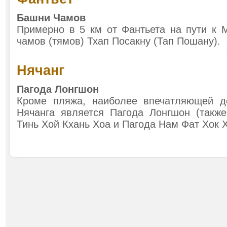
Башни Чамов
Примерно в 5 км от Фантьета на пути к 
чамов (тямов) Тхап Посакну (Тап Пошану).
Нячанг
Пагода Лонгшон
Кроме пляжа, наиболее впечатляющей до
Нячанга является Пагода Лонгшон (также
Тинь Хой Кхань Хоа и Пагода Нам Фат Хок Х