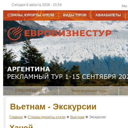
Сегодня 9 августа 2026 - 15:54
Мы 
СТРАНЫ, КУРОРТЫ, ОТЕЛИ
ВИДЫ ТУРОВ
АВИАБИЛЕТЫ
ЛУЧШАЯ ЦЕНА
Экскурсионные туры
Вьетнам - Экскурсии
»
»
»
Главная
Страны курорты отели
Вьетнам
Экскурсии