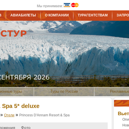
Мы принимаем:
В
АВИАБИЛЕТЫ
О КОМПАНИИ
ТУРАГЕНТСТВАМ
ЗАПРО
ионные туры
Туры по России
Рекламные
 Spa 5* deluxe
Вье
»
»
Отели
Princess D'Annam Resort & Spa
Опи
Нов
ложения
Фото