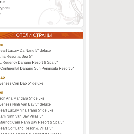
тьи
курсии
а
ОТЕЛИ СТРАНЫ
нг
pearl Luxury Da Nang 5* deluxe
ama Resort & Spa 5*
tt Regency Danang Resort & Spa 5*
erContinental Danang Sun Peninsula Resort 5*
Дао
 Senses Con Dao 5* deluxe
нг
son Ana Mandara 5* deluxe
 Senses Ninh Van Bay 5* deluxe
pearl Luxury Nha Trang 5* deluxe
Lam Ninh Van Bay Villas 5*
Marriott Cam Ranh Bay Resort & Spa 5*
earl Golf Land Resort & Villas 5*