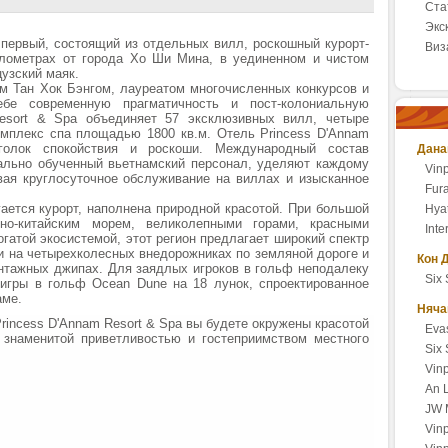
Ста
Экс
 первый, состоящий из отдельных вилл, роскошный курорт-
Виз
илометрах от города Хо Ши Мина, в уединенном и чистом
цузский маяк.
 Тан Хок Бэнгом, лауреатом многочисленных конкурсов и
ебе современную прагматичность и пост-колониальную
Resort & Spa объединяет 57 эксклюзивных вилл, четыре
омплекс спа площадью 1800 кв.м. Отель Princess D'Annam
голок спокойствия и роскоши. Международный состав
Дана
ально обученный вьетнамский персонал, уделяют каждому
Vin
вая круглосуточное обслуживание на виллах и изысканное
Fur
гается курорт, наполнена природной красотой. При большой
Hya
о-китайским морем, великолепными горами, красными
Int
гатой экосистемой, этот регион предлагает широкий спектр
ки на четырехколесных внедорожниках по земляной дороге и
Кон 
нтажных джипах. Для заядлых игроков в гольф неподалеку
Six
 игры в гольф Ocean Dune на 18 лунок, спроектированное
наме.
Няча
rincess D'Annam Resort & Spa вы будете окружены красотой
Eva
 знаменитой приветливостью и гостеприимством местного
Six
Vin
An 
JW 
Vinp