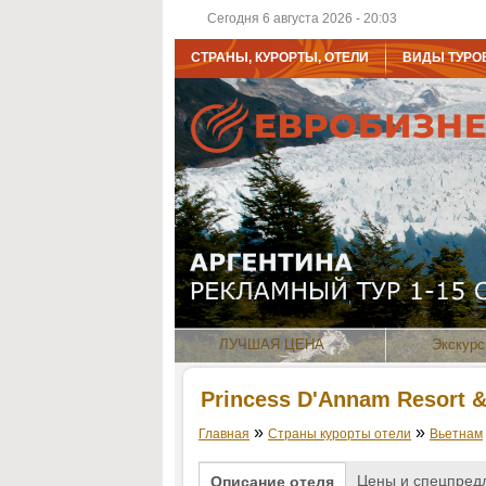
Сегодня 6 августа 2026 - 20:03
СТРАНЫ, КУРОРТЫ, ОТЕЛИ
ВИДЫ ТУРО
ЛУЧШАЯ ЦЕНА
Экскурс
Princess D'Annam Resort &
»
»
Главная
Страны курорты отели
Вьетнам
Цены и спецпред
Описание отеля