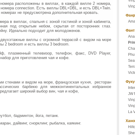
Vinp
 номера расположены в виллах, в каждой вилле 2 номера,
Vinp
4 номера connection. Есть виллы DBL+DBL, и есть DBL+Twin.
В номерах не предусмотрена дополнительная кровать.
Фанр
омера в виллах, спальня с зоной гостиной и зоной кабинета,
Ama
анная под открытым небом, скрытая от посторонних глаз.
ейну. Идеально подходит для молодоженов.
Фант
Ana
– двухэтажные виллы с огромной террасой с видом на море
Pri
лы 2 bedroom и есть виллы 3 bedroom.
Cham
йф, плазменный телевизор, телефон, факс, DVD Player,
Phu
, набор для приготовления чая и кофе.
Sea
Terr
Vict
Фуку
ми стенами и видом на море, французская кухня, ресторан
ссических барбекю для межконтинентальных избранное
Int
редлагает широкий выбор вин, чая и кофе,
JW 
Vin
Vinp
La 
утбол, бадминтон, йога, петанк.
Хано
аран, дайвинг, снорклинг, рыбалка, каякинг.
Hilt
She