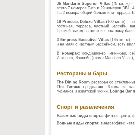
36 Mandarin Superior Villas
(75 кв. м) –
всего 7 номеров Twin и 29 номеров DBL. 
На 2 номера общий балкон или терраса. 
18 Princess Deluxe Villas
(100 кв. м) – н
гостиная, терраса, частный бассейн, в
Прямой выход на пляж и к частному басс
3 Empress Executive Villas
(185 кв. м) 
и на маяк с частным бассейном, есть вил
В номерах:
кондиционер, мини-бар, се
Интернет, бассейн (кроме Mandarin Villas)
Рестораны и бары
The Dining Room
ресторан со стеклянны
The Terrace
предлагают блюда из кла
гурманов и азиатской кухни,
Lounge Bar
п
Спорт и развлечения
Наземные виды спорта:
фитнес-центр, ф
Водные виды спорта:
виндсерфинг, катам