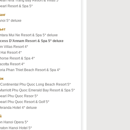
earl Nha Trang Bay Resort & Villas 5*
earl Resort & Spa 5*
анг
noi 5* deluxe
ьет
ntara Mui Ne Resort & Spa 5* deluxe
ncess D'Annam Resort & Spa 5* deluxe
 Villas Resort 4*
 Hai Resort 4*
horse Resort & Spa 4*
acotta Resort 4*
oria Phan Thiet Beach Resort & Spa 4*
ок
erContinental Phu Quoc Long Beach Resort 5*
Marriott Phu Quoc Emerald Bay Resort & Spa 5*
pearl Phu Quoc Resor 5*
earl Phu Quoc Resort & Golf 5*
Veranda Hotel 4* deluxe
й
on Hanoi Opera 5*
raton Hanoi Hotel 5*