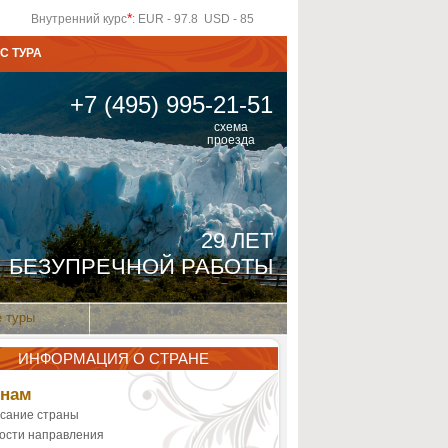
*
Внутренний курс
: EUR - 97.8 USD - 85
С ТУРА
+7 (495) 995-21-51
схема
проезда
29 ЛЕТ
БЕЗУПРЕЧНОЙ РАБОТЫ
 туры
ИНФОРМАЦИЯ О СТРАНЕ
тнам
сание страны
ости направления