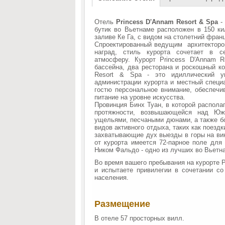
Отель
Princess D'Annam Resort & Spa
-
бутик во Вьетнаме расположен в 150 к
заливе Ке Га, с видом на столетний фран
Спроектированный ведущим архитектором
наград, стиль курорта сочетает в с
атмосферу. Курорт Princess D'Annam 
бассейна, два ресторана и роскошный к
Resort & Spa - это идиллический у
администрации курорта и местный специ
гостю персональное внимание, обеспечи
питание на уровне искусства.
Провинция Бинх Туан, в которой распола
протяжности, возвышающейся над Южн
ущельями, песчаными дюнами, а также бо
видов активного отдыха, таких как поезд
захватывающие дух выезды в горы на ви
от курорта имеется 72-парное поле для
Ником Фальдо - одно из лучших во Вьет
Во время вашего пребывания на курорте P
и испытаете привилегии в сочетании со
населения.
Размещение
В отеле 57 просторных вилл.