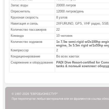
Запас воды
20000 литров
Опреснитель
12000 литров/день
Круизная скорость
8 узлов
Навигация и связь
2XFURUNO, GPS, VHF радио, SSB, 
Количество пассажиров
22
Команда
10 человек
Количество зодиаков
1x 7.5
м
semi-rigid w/2x100hp engin
engine, 3x 5.5m rigid w/1x55hp en
Компрессор
2
Кондиционирование
Во всех каютах
Снаряжение и оборудование
PADI Dive Resort-certified for Com
tanks &
полный
комплект
оборуд
© 1997-2026 "ЕВРОБИЗНЕСТУР"
При перепечатке любых материалов или их фрагментов ссылка обяз