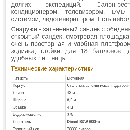
долгих экспедиций. Салон-рес
кондиционером, телевизором, DVD
системой, ледогенератором. Есть небо
Снаружи - затененный сандек с обеде
открытый сандек, смотровая площадка
очень просторная и удобная платформ
зодиака, стойки для 18 баллонов,
удобных лестницы.
Технические характеристики
Тип яхты
Моторная
Корпус
Стальной, алюминиевая надстройк
Длина
43 м
Ширина
8,5 м
Осадка
4 м
Водоизмещение
375 т
Двигатель
Diesel B&W 600hp
Топливный бак
70000 литров