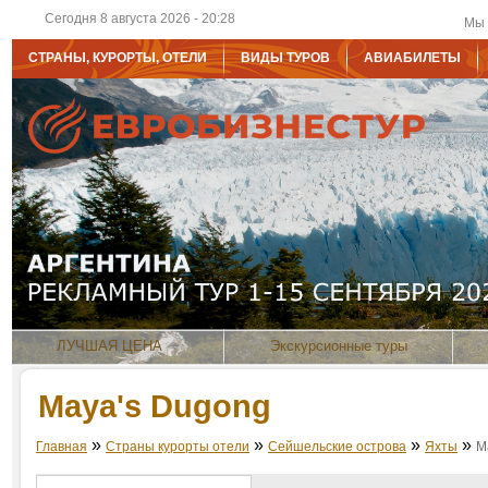
Сегодня 8 августа 2026 - 20:28
Мы 
СТРАНЫ, КУРОРТЫ, ОТЕЛИ
ВИДЫ ТУРОВ
АВИАБИЛЕТЫ
ЛУЧШАЯ ЦЕНА
Экскурсионные туры
Maya's Dugong
»
»
»
»
Главная
Страны курорты отели
Сейшельские острова
Яхты
M