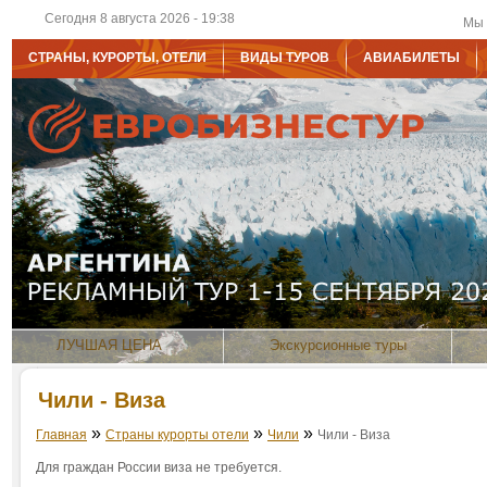
Сегодня 8 августа 2026 - 19:38
Мы 
СТРАНЫ, КУРОРТЫ, ОТЕЛИ
ВИДЫ ТУРОВ
АВИАБИЛЕТЫ
ЛУЧШАЯ ЦЕНА
Экскурсионные туры
Чили - Виза
»
»
»
Главная
Страны курорты отели
Чили
Чили - Виза
Для граждан России виза не требуется.